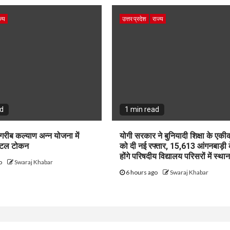
ज्य
उत्तर प्रदेश
राज्य
ad
1 min read
 गरीब कल्याण अन्न योजना में
योगी सरकार ने बुनियादी शिक्षा के एक
जिटल टोकन
को दी नई रफ्तार, 15,613 आंगनबाड़ी क
होंगे परिषदीय विद्यालय परिसरों में स्था
go
Swaraj Khabar
6 hours ago
Swaraj Khabar