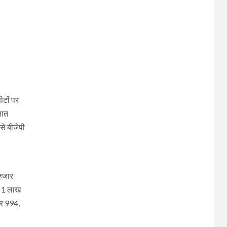
ीटों पर
सात
से बीजेपी
 हजार
ं 1 लाख
ार 994,