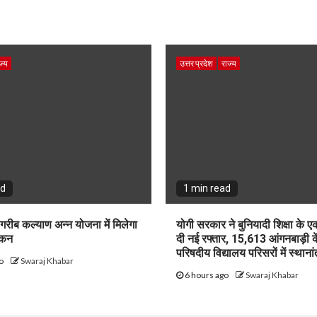
ज्य
उत्तर प्रदेश
राज्य
ad
1 min read
 गरीब कल्याण अन्न योजना में मिलेगा
योगी सरकार ने बुनियादी शिक्षा के
ोकन
दी नई रफ्तार, 15,613 आंगनबाड़ी केंद
परिषदीय विद्यालय परिसरों में स्थाना
go
Swaraj Khabar
6 hours ago
Swaraj Khabar