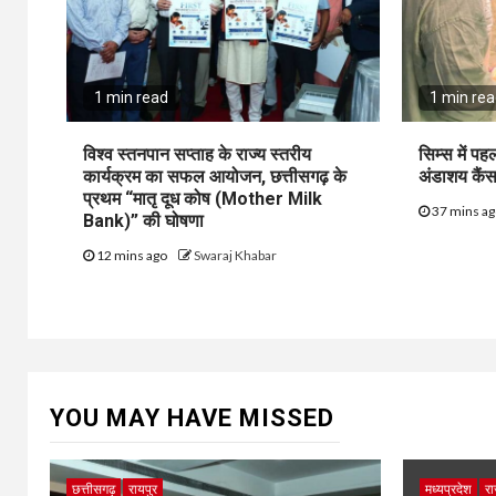
1 min read
1 min re
विश्व स्तनपान सप्ताह के राज्य स्तरीय
सिम्स में पह
कार्यक्रम का सफल आयोजन, छत्तीसगढ़ के
अंडाशय कैं
प्रथम “मातृ दूध कोष (Mother Milk
37 mins a
Bank)” की घोषणा
12 mins ago
Swaraj Khabar
YOU MAY HAVE MISSED
छत्तीसगढ़
रायपुर
मध्यप्रदेश
रा