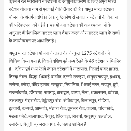
क्रम में रेल मंत्रालय ने स्टेशनों के आधुनिकीकरण के लिए अमृत भारत
स्टेशन योजना नाम से एक नई नीति तैयार की है। अमृत भारत स्टेशन
योजना के अंतर्गत दीर्घकालिक दृष्टिकोण से लगातार स्टेशनों के विकास
की परिकल्पना की गई है। यह योजना स्टेशन की आवश्यकताओं के
अनुसार दीर्घकालिक मास्टर प्लान तैयार करने और मास्टर प्लान के तत्वों
के कार्यान्वयन पर आधारित है।
अमृत भारत स्टेशन योजना के तहत देश के कुल 1275 स्टेशनों को
चिन्हित किया गया है, जिसमें दक्षिण पूर्व मध्य रेलवे के 49 स्टेशन सम्मिलित
है। दक्षिण पूर्व मध्य रेलवे के इन स्टेशनों में भाटापारा, भिलाई पावर हाउस,
तिल्दा नेवरा, बिल्हा, भिलाई, बालोद, दल्ली राजहरा, भानुप्रतापपुर, हथबंद,
सरोना, मरोदा, मंदिर हसौद, उरकुरा, निपानिया, भिलाई नगर, रायपुर, दुर्ग,
राजनांदगांव, डोंगरगढ़, रायगढ़, बाराद्वार, चाम्पा, नैला, अकलतरा, कोरबा,
उसलापुर, पेंड्रारोड, बैकुंठपुर रोड, अंबिकापुर, बिलासपुर, गोंदिया,
इतवारी, कम्पटी, आमगांव, भंडारा रोड, तुमसर रोड, वडसा, चांदाफोर्ट,
मंडला फोर्ट, बालाघाट, नैनपुर, छिंदवाड़ा, सिवनी, अनूपपुर, शहडोल,
उमरिया, बिजुरी, ब्रजराजनगर, बेलपहाड़ शामिल है।