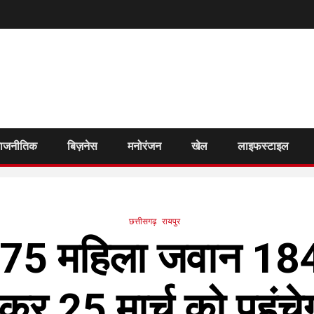
राजनीतिक
बिज़नेस
मनोरंजन
खेल
लाइफस्टाइल
छत्तीसगढ़
रायपुर
75 महिला जवान 184
र 25 मार्च को पहुंच