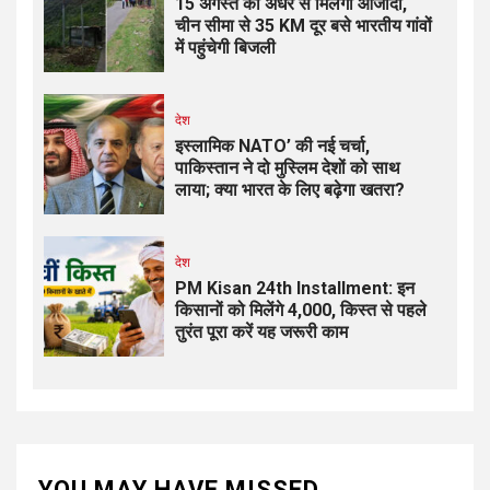
15 अगस्त को अंधेरे से मिलेगी आजादी,
चीन सीमा से 35 KM दूर बसे भारतीय गांवों
में पहुंचेगी बिजली
देश
इस्लामिक NATO’ की नई चर्चा,
पाकिस्तान ने दो मुस्लिम देशों को साथ
लाया; क्या भारत के लिए बढ़ेगा खतरा?
देश
PM Kisan 24th Installment: इन
किसानों को मिलेंगे ₹4,000, किस्त से पहले
तुरंत पूरा करें यह जरूरी काम
YOU MAY HAVE MISSED