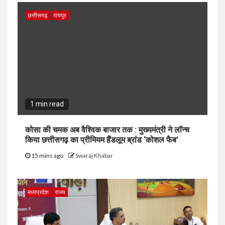
छत्तीसगढ़
रायपुर
1 min read
कोसा की चमक अब वैश्विक बाजार तक : मुख्यमंत्री ने लॉन्च
किया छत्तीसगढ़ का प्रीमियम हैंडलूम ब्रांड ‘कोशल फैब’
15 mins ago
Swaraj Khabar
मध्यप्रदेश
राज्य