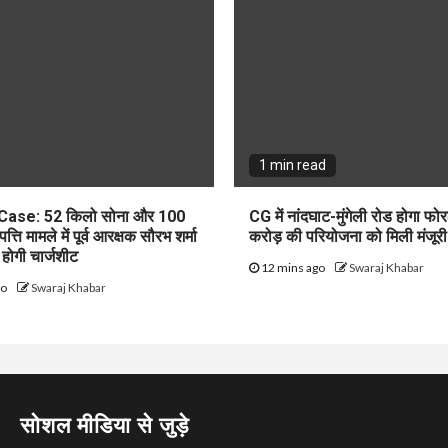
1 min read
ase: 52 किलो सोना और 100
CG में नांदघाट-मुंगेली रोड होगा फ
्ति मामले में पूर्व आरक्षक सौरभ शर्मा
करोड़ की परियोजना को मिली मंजूरी
 होगी चार्जशीट
12 mins ago
Swaraj Khabar
go
Swaraj Khabar
सोशल मीडिया से जुड़े