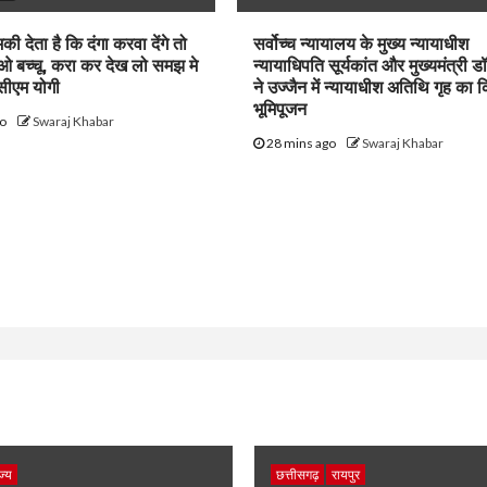
 देता है कि दंगा करवा देंगे तो
सर्वोच्च न्यायालय के मुख्‍य न्‍यायाधीश
ओ बच्चू, करा कर देख लो समझ मे
न्यायाधिपति सूर्यकांत और मुख्यमंत्री ड
सीएम योगी
ने उज्जैन में न्यायाधीश अतिथि गृह का 
भूमिपूजन
go
Swaraj Khabar
28 mins ago
Swaraj Khabar
ज्य
छत्तीसगढ़
रायपुर