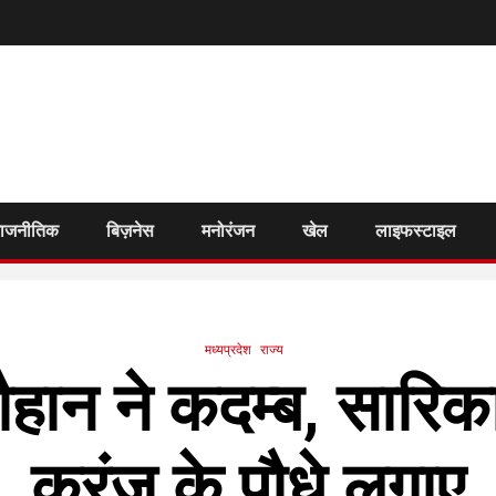
राजनीतिक
बिज़नेस
मनोरंजन
खेल
लाइफस्टाइल
मध्यप्रदेश
राज्य
 चौहान ने कदम्ब, सारि
करंज के पौधे लगाए