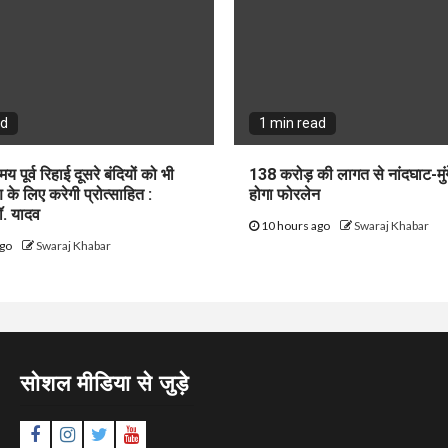
ad
1 min read
य पूर्व रिहाई दूसरे बंदियों को भी
138 करोड़ की लागत से नांदघाट-मुं
के लिए करेगी प्रोत्साहित :
होगा फोरलेन
डॉ. यादव
10 hours ago
Swaraj Khabar
ago
Swaraj Khabar
सोशल मीडिया से जुड़े
Facebook
Instagram
Twitter
YouTube