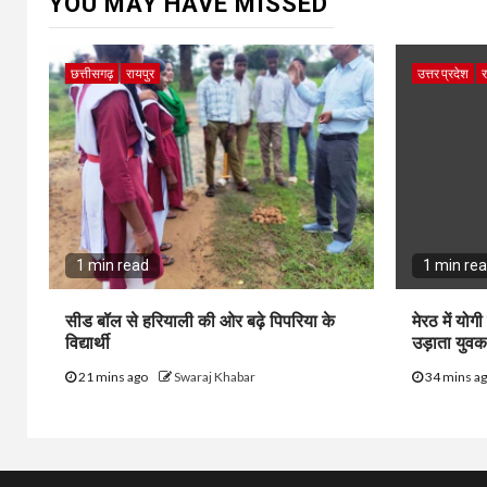
YOU MAY HAVE MISSED
छत्तीसगढ़
रायपुर
उत्तर प्रदेश
र
1 min read
1 min re
सीड बॉल से हरियाली की ओर बढ़े पिपरिया के
मेरठ में योगी
विद्यार्थी
उड़ाता युवक
21 mins ago
Swaraj Khabar
34 mins a