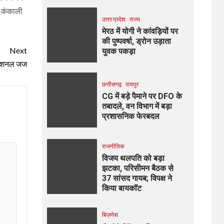
ं कंकाली
उत्तर प्रदेश
राज्य
मेरठ में योगी ने कांवड़ियों पर
की पुष्पवर्षा, ड्रोन उड़ाता
Next
युवक पकड़ा
एडिशनल जज
छत्तीसगढ़
रायपुर
CG में बड़े पैमाने पर DFO के
तबादले, वन विभाग में बड़ा
प्रशासनिक फेरबदल
राजनीतिक
विजय थलपति को बड़ा
झटका, परिसीमन बैठक से
37 सांसद गायब; विपक्ष ने
किया बायकॉट
बिज़नेस