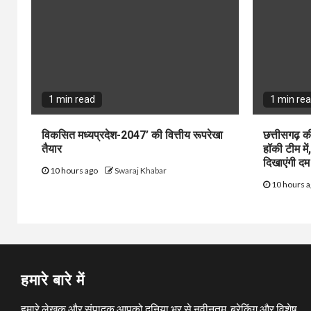
1 min read
1 min re
विकसित मध्यप्रदेश-2047’ की वित्तीय रूपरेखा
छत्तीसगढ़ क
तैयार
हॉकी टीम में,
दिखाएंगी दम
10 hours ago
Swaraj Khabar
10 hours 
हमारे बारे में
हमारे लेखक और संपादक आपको दुनिया भर से नवीनतम, ब्रेकिंग और विशेष