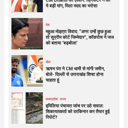
CM Dhami का एक्शन: क्रिकेटर ने की
ये बड़ी मांग, मिला मदद का भरोसा
देश
महुआ मोइत्रा विवाद: “अगर उन्हें कुछ हुआ
तो सुप्रीम कोर्ट जिम्मेदार”, कॉकरोच ने जज
को बताया ‘बड़बोला’
खेल
ऋषभ पंत ने CM धामी से मांगी जमीन,
बोले- दिल्ली से उत्तराखंड शिफ्ट होना
चाहता हूं
मध्यप्रदेश
राज्य
इमिलिया पंचायत जांच पर उठे सवाल:
शिकायतकर्ता को दरकिनार कर तैयार हुई
रिपोर्ट?