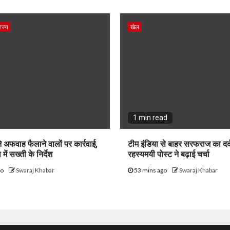
ाज्य
खेल
1 min read
े अफवाह फैलाने वालों पर कार्रवाई,
टीम इंडिया से बाहर सरफराज का दर
 में सख्ती के निर्देश
रहस्यमयी पोस्ट ने बढ़ाई चर्चा
go
Swaraj Khabar
53 mins ago
Swaraj Khabar