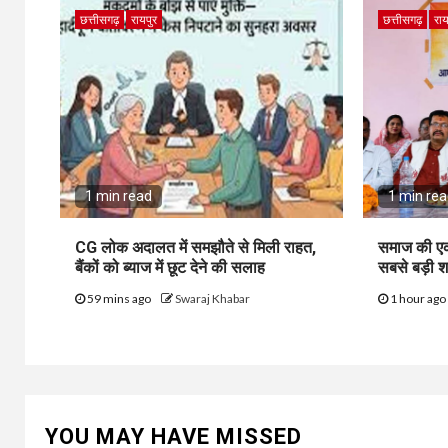
छत्तीसगढ़
रायपुर
छत्तीसगढ़
राय
1 min read
1 min re
CG लोक अदालत में समझौते से मिली राहत,
समाज की ए
बैंकों को ब्याज में छूट देने की सलाह
सबसे बड़ी शक
59 mins ago
Swaraj Khabar
1 hour ag
YOU MAY HAVE MISSED