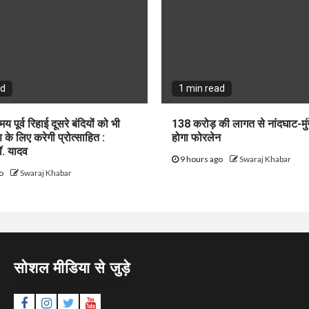
ad
1 min read
य पूर्व रिहाई दूसरे बंदियों को भी
138 करोड़ की लागत से नांदघाट-मुं
के लिए करेगी प्रोत्साहित :
होगा फोरलेन
डॉ. यादव
9 hours ago
Swaraj Khabar
go
Swaraj Khabar
सोशल मीडिया से जुड़े
Facebook
Instagram
Twitter
YouTube