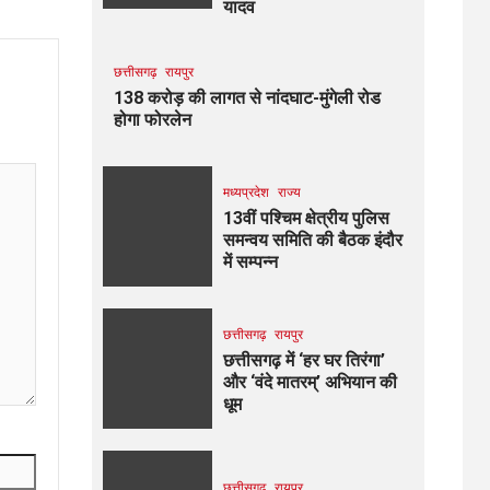
यादव
छत्तीसगढ़
रायपुर
138 करोड़ की लागत से नांदघाट-मुंगेली रोड
होगा फोरलेन
मध्यप्रदेश
राज्य
13वीं पश्चिम क्षेत्रीय पुलिस
समन्वय समिति की बैठक इंदौर
में सम्पन्न
छत्तीसगढ़
रायपुर
छत्तीसगढ़ में ‘हर घर तिरंगा’
और ‘वंदे मातरम्’ अभियान की
धूम
छत्तीसगढ़
रायपुर