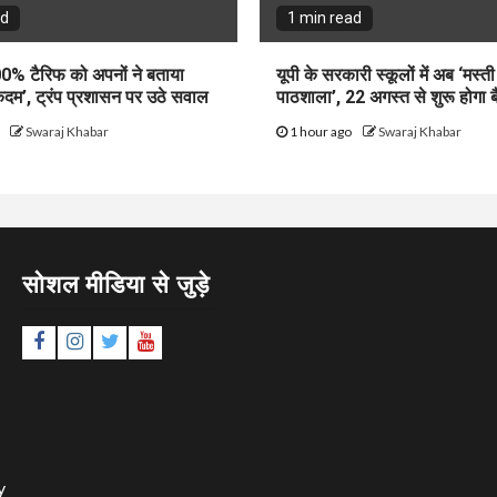
ad
1 min read
0% टैरिफ को अपनों ने बताया
यूपी के सरकारी स्कूलों में अब ‘मस्त
दम’, ट्रंप प्रशासन पर उठे सवाल
पाठशाला’, 22 अगस्त से शुरू होगा ब
o
Swaraj Khabar
1 hour ago
Swaraj Khabar
सोशल मीडिया से जुड़े
Facebook
Instagram
Twitter
YouTube
y