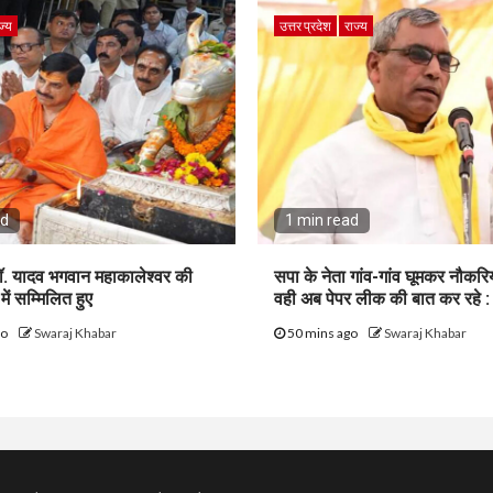
ज्य
उत्तर प्रदेश
राज्य
ad
1 min read
 डॉ. यादव भगवान महाकालेश्‍वर की
सपा के नेता गांव-गांव घूमकर नौकरिया
ं सम्मिलित हुए
वही अब पेपर लीक की बात कर रहे 
go
Swaraj Khabar
50 mins ago
Swaraj Khabar