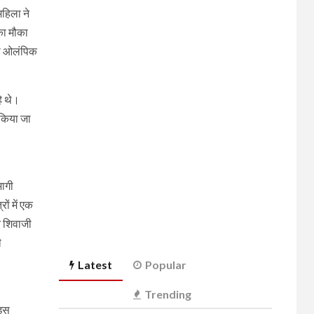
महिला ने
का मौका
या ओलंपिक
हे थे।
 किया जा
भागी
ों में एक
ि शिवाजी
ी
Latest
Popular
Trending
 इस