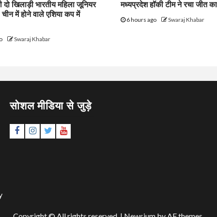
ी दो खिलाड़ी भारतीय महिला जूनियर
मध्यप्रदेश हॉकी टीम ने रचा जीत क
 चीन में होने वाले एशिया कप में
6 hours ago
Swaraj Khabar
go
Swaraj Khabar
सोशल मीडिया से जुड़े
Facebook
Instagram
Twitter
YouTube
y
Copyright © All rights reserved.
|
Newsium
by AF themes.