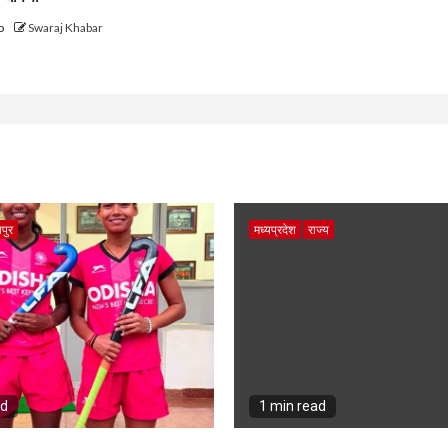
go
Swaraj Khabar
पुर
मध्यप्रदेश
राज्य
ad
1 min read