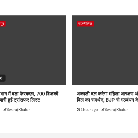
पुर
राजनीतिक
ad
भाग में बड़ा फेरबदल, 700 शिक्षकों
अकाली दल करेगा महिला आरक्षण 
जारी हुई ट्रांसफर लिस्ट
बिल का समर्थन, BJP से गठबंधन के
o
Swaraj Khabar
1 hour ago
Swaraj Khabar