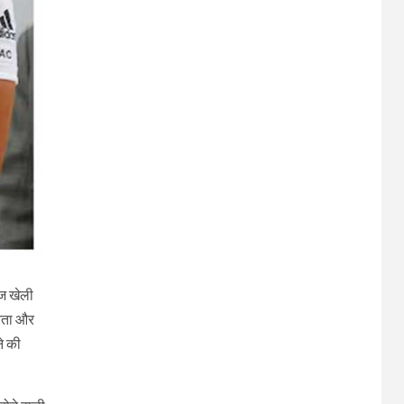
ीज खेली
करता और
ने की