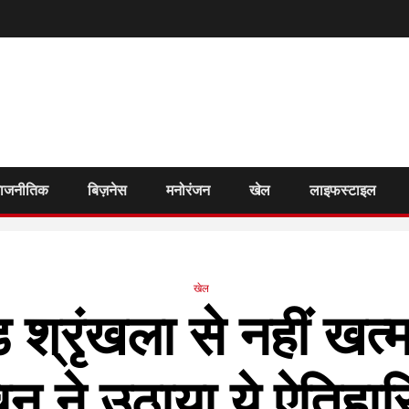
राजनीतिक
बिज़नेस
मनोरंजन
खेल
लाइफस्टाइल
खेल
ंड श्रृंखला से नहीं खत्
िन ने उठाया ये ऐतिह