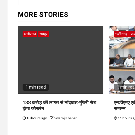
MORE STORIES
छत्तीसगढ़
रायपुर
छत्तीसगढ़
राय
1 min read
1 min re
138 करोड़ की लागत से नांदघाट-मुंगेली रोड
एनडीएमए एव
होगा फोरलेन
सम्पन्न
10 hours ago
Swaraj Khabar
11 hours 