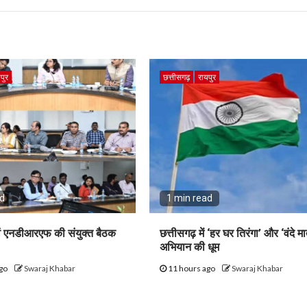
पुर
छत्तीसगढ़
रायपुर
ad
1 min read
ं एनडीआरएफ की संयुक्त बैठक
छत्तीसगढ़ में ‘हर घर तिरंगा’ और ‘वंदे मा
अभियान की धूम
ago
Swaraj Khabar
11 hours ago
Swaraj Khabar