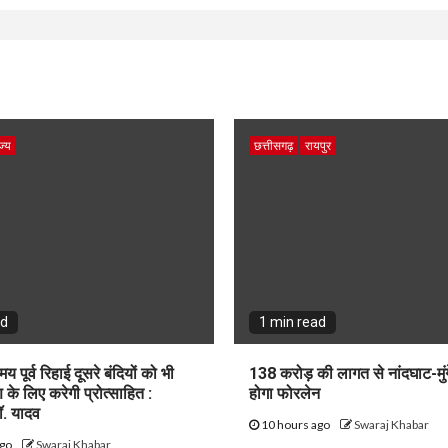
ज्य
छत्तीसगढ़
रायपुर
ad
1 min read
य पूर्व रिहाई दूसरे बंदियों को भी
138 करोड़ की लागत से नांदघाट-मुं
के लिए करेगी प्रोत्साहित :
होगा फोरलेन
डॉ. यादव
10 hours ago
Swaraj Khabar
ago
Swaraj Khabar