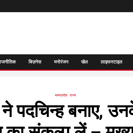
राजनीतिक
बिज़नेस
मनोरंजन
खेल
लाइफस्टाइल
मध्यप्रदेश
राज्य
जी ने पदचिन्ह बनाए, उन
माण का संकल्प लें – मुख्