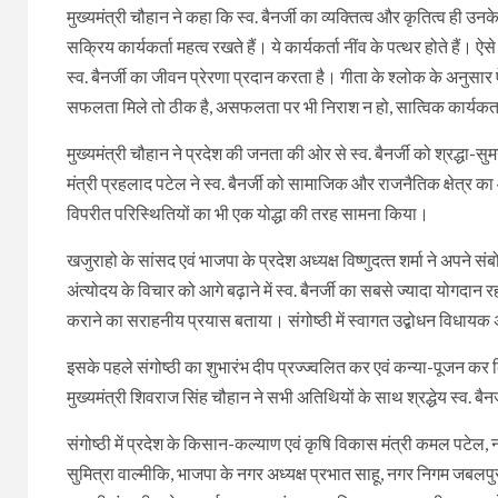
मुख्यमंत्री चौहान ने कहा कि स्व. बैनर्जी का व्यक्तित्व और कृतित्व ही उ
सक्रिय कार्यकर्ता महत्व रखते हैं। ये कार्यकर्ता नींव के पत्थर होते हैं।
स्व. बैनर्जी का जीवन प्रेरणा प्रदान करता है। गीता के श्लोक के अनुसार ऐसा
सफलता मिले तो ठीक है, असफलता पर भी निराश न हो, सात्विक कार्यकर्ता मा
मुख्यमंत्री चौहान ने प्रदेश की जनता की ओर से स्व. बैनर्जी को श्रद्धा-सु
मंत्री प्रहलाद पटेल ने स्‍व. बैनर्जी को सामाजिक और राजनैतिक क्षेत्र 
विपरीत परिस्थितियों का भी एक योद्धा की तरह सामना किया।
खजुराहो के सांसद एवं भाजपा के प्रदेश अध्‍यक्ष विष्‍णुदत्‍त शर्मा ने अपने संब
अंत्‍योदय के विचार को आगे बढ़ाने में स्‍व. बैनर्जी का सबसे ज्‍यादा योगदान र
कराने का सराहनीय प्रयास बताया। संगोष्‍ठी में स्‍वागत उद्बोधन विधायक अश
इसके पहले संगोष्‍ठी का शुभारंभ दीप प्रज्ज्वलित कर एवं कन्‍या-पूजन कर
मुख्‍यमंत्री शिवराज सिंह चौहान ने सभी अतिथियों के साथ श्रद्धेय स्‍व. बै
संगोष्‍ठी में प्रदेश के किसान-कल्‍याण एवं कृषि विकास मंत्री कमल पटेल,
सुमित्रा वाल्मीकि, भाजपा के नगर अध्‍यक्ष प्रभात साहू, नगर निगम जबलपुर क