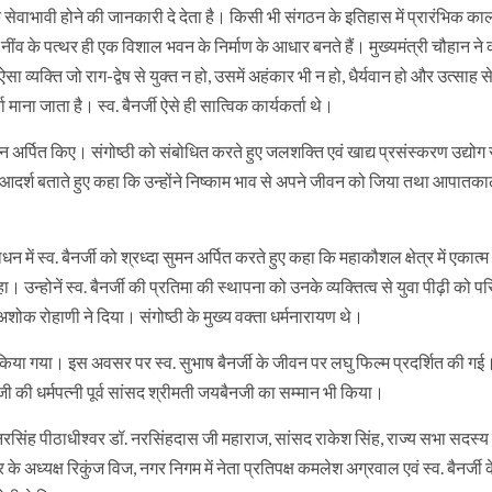
नके सेवाभावी होने की जानकारी दे देता है। किसी भी संगठन के इतिहास में प्रारंभिक का
 ऐसे नींव के पत्थर ही एक विशाल भवन के निर्माण के आधार बनते हैं। मुख्यमंत्री चौहान न
 व्यक्ति जो राग-द्वेष से युक्त न हो, उसमें अहंकार भी न हो, धैर्यवान हो और उत्साह से
ना जाता है। स्व. बैनर्जी ऐसे ही सात्विक कार्यकर्ता थे।
मन अर्पित किए। संगोष्‍ठी को संबोधित करते हुए जलशक्ति एवं खाद्य प्रसंस्‍करण उद्योग र
का आदर्श बताते हुए कहा कि उन्‍होंने निष्‍काम भाव से अपने जीवन को जिया तथा आपातक
ोधन में स्‍व. बैनर्जी को श्रध्‍दा सुमन अर्पित करते हुए कहा कि महाकौशल क्षेत्र में एकात्
हा। उन्‍होनें स्‍व. बैनर्जी की प्रतिमा की स्‍थापना को उनके व्यक्तित्व से युवा पीढ़ी को 
ोक रोहाणी ने दिया। संगोष्‍ठी के मुख्‍य वक्‍ता धर्मनारायण थे।
 किया गया। इस अवसर पर स्‍व. सुभाष बैनर्जी के जीवन पर लघु फिल्‍म प्रदर्शित की गई
नजी की धर्मपत्‍नी पूर्व सांसद श्रीमती जयबैनजी का सम्‍मान भी किया।
 नरसिंह पीठाधीश्‍वर डॉ. नरसिंहदास जी महाराज, सांसद राकेश सिंह, राज्‍य सभा सदस्‍य
े अध्‍यक्ष रिकुंज विज, नगर निगम में नेता प्रतिपक्ष कमलेश अग्रवाल एवं स्‍व. बैनर्जी 