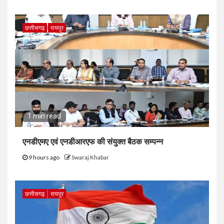
छत्तीसगढ़
रायपुर
1 min read
एनडीएमए एवं एनडीआरएफ की संयुक्त बैठक सम्पन्न
9 hours ago
Swaraj Khabar
छत्तीसगढ़
रायपुर