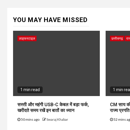
YOU MAY HAVE MISSED
लाइफस्टाइल
छत्तीसगढ़
राय
1 min read
1 min re
सस्ती और महंगी USB-C केबल में बड़ा फर्क,
CM साय की
खरीदते समय रखें इन बातों का ध्यान
राज्य प्रगत
50 mins ago
Swaraj Khabar
52 mins a