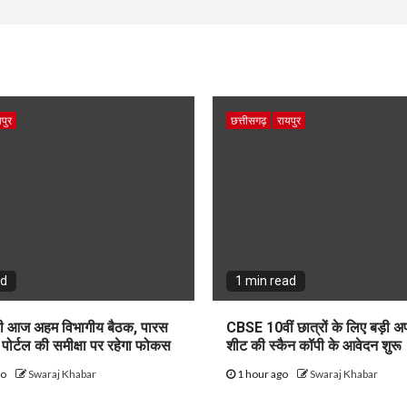
पुर
छत्तीसगढ़
रायपुर
ad
1 min read
 आज अहम विभागीय बैठक, पारस
CBSE 10वीं छात्रों के लिए बड़ी 
ि पोर्टल की समीक्षा पर रहेगा फोकस
शीट की स्कैन कॉपी के आवेदन शुरू
go
Swaraj Khabar
1 hour ago
Swaraj Khabar