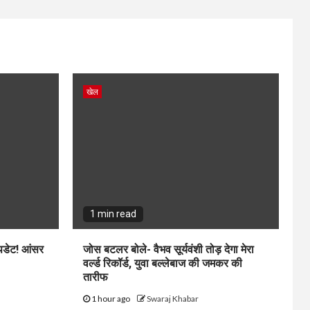
खेल
1 min read
अपडेट! आंसर
जोस बटलर बोले- वैभव सूर्यवंशी तोड़ देगा मेरा
वर्ल्ड रिकॉर्ड, युवा बल्लेबाज की जमकर की
तारीफ
1 hour ago
Swaraj Khabar