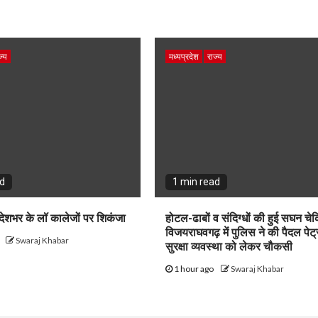
ज्य
मध्यप्रदेश
राज्य
ad
1 min read
ेशभर के लॉ कालेजों पर शिकंजा
होटल-ढाबों व संदिग्धों की हुई सघन चेक
विजयराघवगढ़ में पुलिस ने की पैदल पेट्
o
Swaraj Khabar
सुरक्षा व्यवस्था को लेकर चौकसी
1 hour ago
Swaraj Khabar