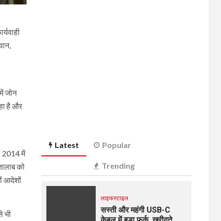
र्यवाही
वान,
ें जोन
हा है और
Latest
Popular
 2014 में
Trending
 तालाब को
ं आदेशों
लाइफस्टाइल
सस्ती और महंगी USB-C
से भी
केबल में बड़ा फर्क, खरीदते