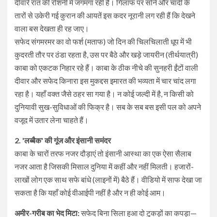
दीवारें रात की रोशनी में जगमगा रही हैं। गिलाफ पर सोने और चांदी के
तारों से उकेरी गई कुरान की आयतें इस कदर नूरानी लग रही हैं कि देखने
वाला बस देखता ही रह जाए।
​सफेद संगमरमर का वो फर्श (मताफ) जो दिन की चिलचिलाती धूप में भी
कुदरती तौर पर ठंडा रहता है, उस पर बैठे और खड़े जायरीन (तीर्थयात्री)
काबा को एकटक निहार रहे हैं। काबा के ठीक नीचे की सुनहरी ईंटों वाली
दीवार और सफेद किनारा इस मुकद्दस इमारत की भव्यता में चार चांद लगा
रहा है। यहाँ वक्त जैसे ठहर सा गया है। न कोई जल्दी में है, न किसी को
दुनियावी सुख-सुविधाओं की फिक्र है। सब के सब बस इसी पल को अपने
वजूद में उतार लेना चाहते हैं।
​2. 'लब्बैक' की गूंज और इंसानी समंदर
​काबा के चारों तरफ नजर दौड़ाएं तो इंसानी आस्था का एक ऐसा सैलाब
नजर आता है जिसकी मिसाल दुनिया में कहीं और नहीं मिलती। हजारों-
लाखों लोग एक साथ सफे बांधे (लाइनों में) बैठे हैं। वीडियो में साफ देखा जा
सकता है कि यहाँ कोई वीआईपी नहीं है और न ही कोई आम।
​अमीर-गरीब का भेद मिटा:
सफेद बिना सिला हुआ दो टुकड़ों का कपड़ा—