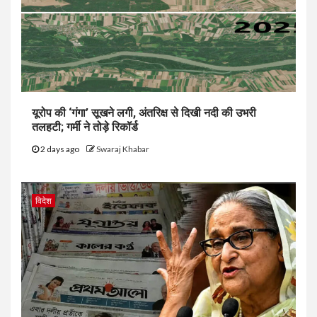
यूरोप की ‘गंगा’ सूखने लगी, अंतरिक्ष से दिखी नदी की उभरी
तलहटी; गर्मी ने तोड़े रिकॉर्ड
2 days ago
Swaraj Khabar
विदेश