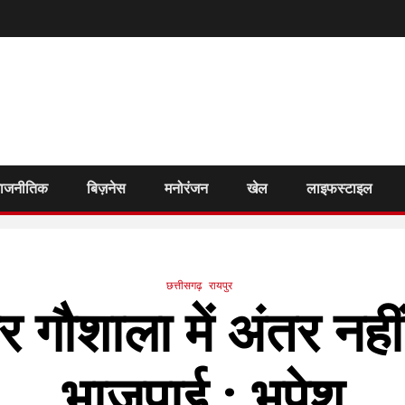
राजनीतिक
बिज़नेस
मनोरंजन
खेल
लाइफस्टाइल
छत्तीसगढ़
रायपुर
 गौशाला में अंतर नही
भाजपाई : भूपेश