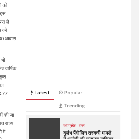
ों को
। इस
ापस ले
स को
,000 आवास
द भी
ित वार्षिक
ीकृत
का
Latest
Popular
8.77
Trending
हीं की जा
्त राज्य
मध्यप्रदेश
राज्य
में
दुर्लभ पैंगोलिन तस्करी मामले