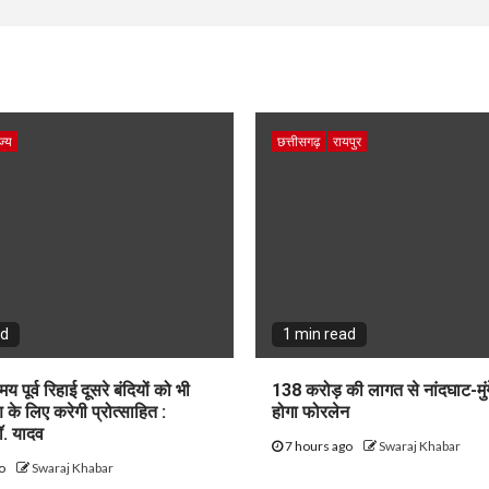
ज्य
छत्तीसगढ़
रायपुर
ad
1 min read
य पूर्व रिहाई दूसरे बंदियों को भी
138 करोड़ की लागत से नांदघाट-मुं
के लिए करेगी प्रोत्साहित :
होगा फोरलेन
डॉ. यादव
7 hours ago
Swaraj Khabar
go
Swaraj Khabar