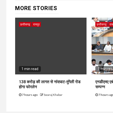
MORE STORIES
छत्तीसगढ़
रायपुर
छत्तीसगढ़
राय
1 min read
1 min re
138 करोड़ की लागत से नांदघाट-मुंगेली रोड
एनडीएमए एव
होगा फोरलेन
सम्पन्न
7 hours ago
Swaraj Khabar
7 hours a