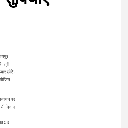
ायपुर
ी श्री
जार छोटे-
आयोजित
यान्वयन पर
ड भी मितान
लाख 03