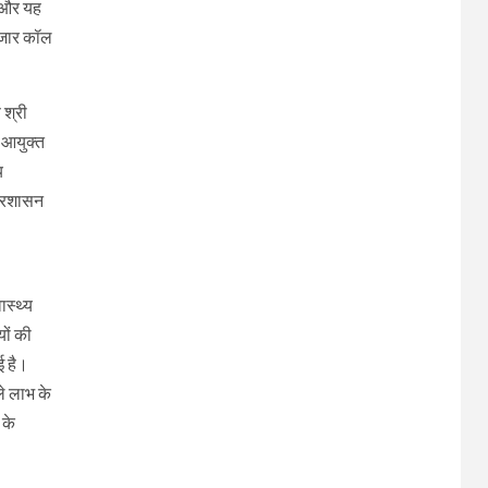
ै और यह
 हजार कॉल
 श्री
न आयुक्त
य
प्रशासन
ास्थ्य
यों की
ई है।
ले लाभ के
 के