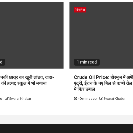
बिज़नेस
ad
1 min read
 सनकी छात्र का खूनी तांडव, दादा-
Crude Oil Price: होरमुज़ में अमे
की हत्या; स्कूल में भी मचाया
एंट्री, ईरान के नए बिल से कच्चे ते
में फिर उबाल
go
Swaraj Khabar
40 mins ago
Swaraj Khabar