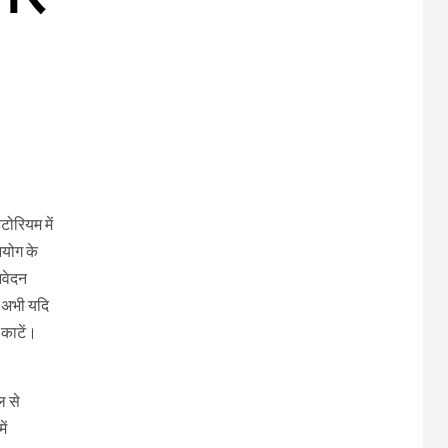
टोरियम में
आयोग के
आवेदन
 अभी यदि
 काटें।
ल से
ें