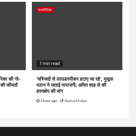
राजनीतिक
1 min read
रिका की नो-
‘मस्जिदों से लाउडस्पीकर हटाए जा रहे’, युसूफ
ल की कीमतों
पठान ने जताई नाराजगी; अमित शाह से की
हस्तक्षेप की मांग
1 hour ago
Swaraj Khabar