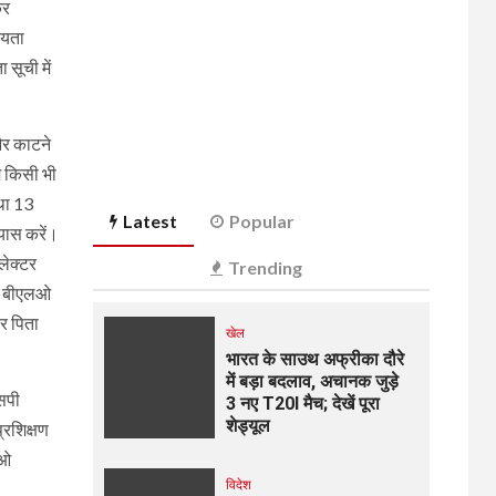
कर
ायता
 सूची में
और काटने
ाम किसी भी
तथा 13
Latest
Popular
रयास करें।
लेक्टर
Trending
तो बीएलओ
र पिता
खेल
भारत के साउथ अफ्रीका दौरे
में बड़ा बदलाव, अचानक जुड़े
एसपी
3 नए T20I मैच; देखें पूरा
शेड्यूल
्रशिक्षण
लओ
विदेश