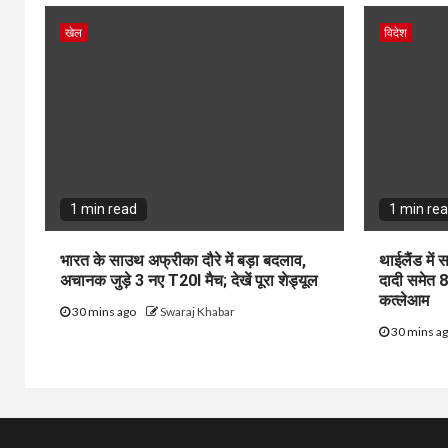
खेल
विदेश
1 min read
1 min re
भारत के साउथ अफ्रीका दौरे में बड़ा बदलाव,
थाईलैंड में
अचानक जुड़े 3 नए T20I मैच; देखें पूरा शेड्यूल
दादी समेत 8 
कत्लेआम
30 mins ago
Swaraj Khabar
30 mins a