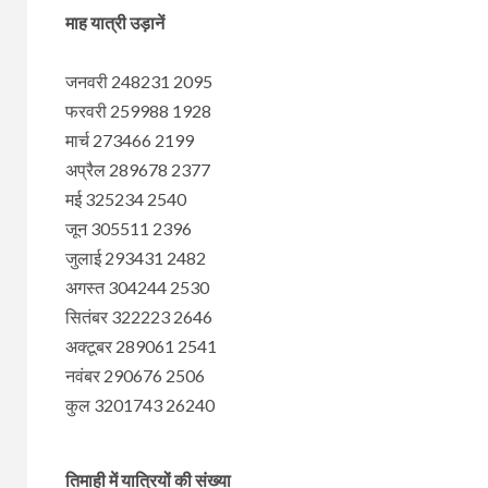
माह यात्री उड़ानें
जनवरी 248231 2095
फरवरी 259988 1928
मार्च 273466 2199
अप्रैल 289678 2377
मई 325234 2540
जून 305511 2396
जुलाई 293431 2482
अगस्त 304244 2530
सितंबर 322223 2646
अक्टूबर 289061 2541
नवंबर 290676 2506
कुल 3201743 26240
तिमाही में यात्रियों की संख्या