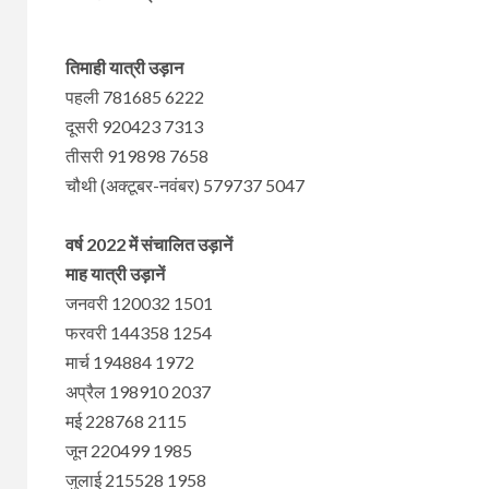
तिमाही यात्री उड़ान
पहली 781685 6222
दूसरी 920423 7313
तीसरी 919898 7658
चौथी (अक्टूबर-नवंबर) 579737 5047
वर्ष 2022 में संचालित उड़ानें
माह यात्री उड़ानें
जनवरी 120032 1501
फरवरी 144358 1254
मार्च 194884 1972
अप्रैल 198910 2037
मई 228768 2115
जून 220499 1985
जुलाई 215528 1958