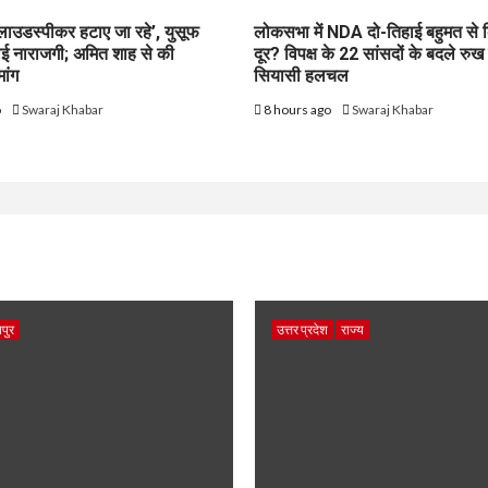
े लाउडस्पीकर हटाए जा रहे’, युसूफ
लोकसभा में NDA दो-तिहाई बहुमत से
ाई नाराजगी; अमित शाह से की
दूर? विपक्ष के 22 सांसदों के बदले रुख 
मांग
सियासी हलचल
o
Swaraj Khabar
8 hours ago
Swaraj Khabar
पुर
उत्तर प्रदेश
राज्य