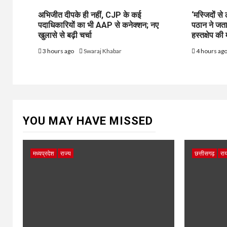
अभिजीत दीपके ही नहीं, CJP के कई
‘मस्जिदों स
पदाधिकारियों का भी AAP से कनेक्शन; नए
पठान ने जत
खुलासे से बढ़ी चर्चा
हस्तक्षेप की 
3 hours ago
Swaraj Khabar
4 hours ag
YOU MAY HAVE MISSED
मध्यप्रदेश
राज्य
छत्तीसगढ़
राय