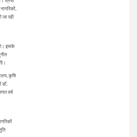
 श्रेष्ठ
ं नागरिकों,
की जा रही
ंगे। इसके
ुनीत
ोगी।
नालय, कृषि
ी डॉ.
गार वर्ष
ागरिकों
तुति