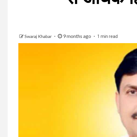
9 months ago
Swaraj Khabar
1 min read