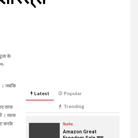
पूजा के
धन-
गा । जबकि
Latest
Popular
Trending
बाद साफ
ें । व्यास
ेंट करके
बिज़नेस
Amazon Great
Freedom Sale शुरू,