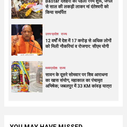
Bastar दशहरा की पहली रस्म शुरू, जंगल
से साल की लकड़ी लाकर मां दंतेश्वरी को
किया समर्पित
उत्तर प्रदेश
राज्य
12 वर्षों में देश में 17 करोड़ से अधिक लोगों
को मिली नौकरियां व रोजगार: सीएम योगी
मध्यप्रदेश
राज्य
सावन के दूसरे सोमवार पर शिव आराधना
का खास संयोग, महाकाल का पंचामृत
अभिषेक; जबलपुर में 33 KM कांवड़ यात्रा
YOU MAY HAVE MISSED